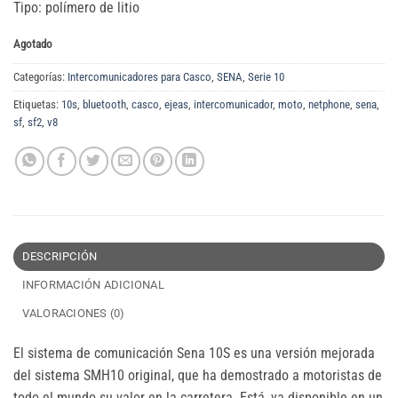
Tipo: polímero de litio
Agotado
Categorías:
Intercomunicadores para Casco
,
SENA
,
Serie 10
Etiquetas:
10s
,
bluetooth
,
casco
,
ejeas
,
intercomunicador
,
moto
,
netphone
,
sena
,
sf
,
sf2
,
v8
DESCRIPCIÓN
INFORMACIÓN ADICIONAL
VALORACIONES (0)
El sistema de comunicación Sena 10S es una versión mejorada
del sistema SMH10 original, que ha demostrado a motoristas de
todo el mundo su valor en la carretera. Está, ya disponible en un