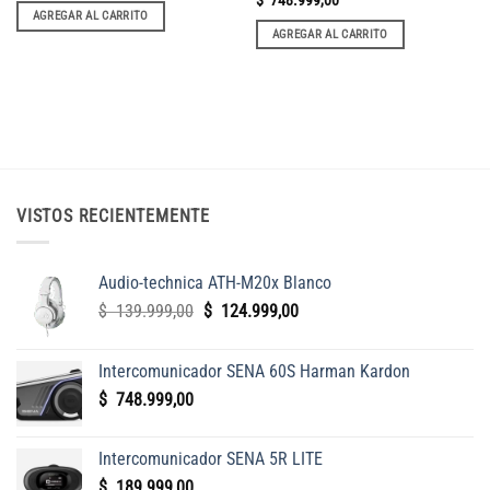
AGREGAR AL CARRITO
AGREGAR AL CARRITO
VISTOS RECIENTEMENTE
Audio-technica ATH-M20x Blanco
El
El
$
139.999,00
$
124.999,00
precio
precio
original
actual
Intercomunicador SENA 60S Harman Kardon
era:
es:
$
748.999,00
$
$
139.999,00.
124.999,00.
Intercomunicador SENA 5R LITE
$
189.999,00