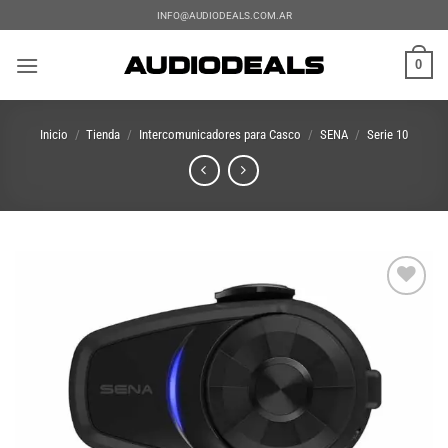
Saltar
INFO@AUDIODEALS.COM.AR
al
contenido
0
Inicio
/
Tienda
/
Intercomunicadores para Casco
/
SENA
/
Serie 10
Add to
wishlist