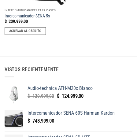
INTERCOMUNICADORES PARA CASCO
Intercomunicador SENA 5s
$
239.999,00
AGREGAR AL CARRITO
VISTOS RECIENTEMENTE
Audio-technica ATH-M20x Blanco
El
El
$
139.999,00
$
124.999,00
precio
precio
original
actual
Intercomunicador SENA 60S Harman Kardon
era:
es:
$
748.999,00
$
$
139.999,00.
124.999,00.