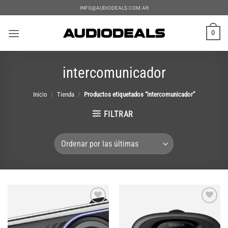
Saltar
INFO@AUDIODEALS.COM.AR
al
contenido
0
intercomunicador
Inicio
/
Tienda
/
Productos etiquetados “intercomunicador”
FILTRAR
Add to
Add to
wishlist
wishlist