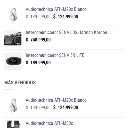
Audio-technica ATH-M20x Blanco
El
El
$
139.999,00
$
124.999,00
precio
precio
original
actual
Intercomunicador SENA 60S Harman Kardon
era:
es:
$
748.999,00
$
$
139.999,00.
124.999,00.
Intercomunicador SENA 5R LITE
$
189.999,00
MÁS VENDIDOS
Audio-technica ATH-M20x Blanco
El
El
$
139.999,00
$
124.999,00
precio
precio
original
actual
Audio-technica ATH-M30x
era:
es: