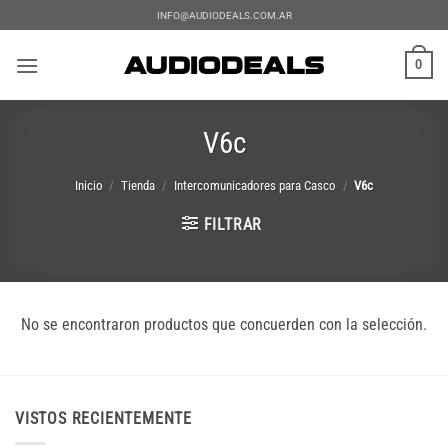
Saltar
INFO@AUDIODEALS.COM.AR
al
contenido
0
V6c
Inicio
/
Tienda
/
Intercomunicadores para Casco
/
V6c
FILTRAR
No se encontraron productos que concuerden con la selección.
VISTOS RECIENTEMENTE