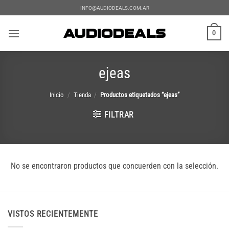
Saltar
INFO@AUDIODEALS.COM.AR
al
contenido
0
ejeas
Inicio
/
Tienda
/
Productos etiquetados “ejeas”
FILTRAR
No se encontraron productos que concuerden con la selección.
VISTOS RECIENTEMENTE