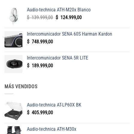
Audio-technica ATH-M20x Blanco
El
El
$
139.999,00
$
124.999,00
precio
precio
original
actual
Intercomunicador SENA 60S Harman Kardon
era:
es:
$
748.999,00
$
$
139.999,00.
124.999,00.
Intercomunicador SENA 5R LITE
$
189.999,00
MÁS VENDIDOS
Audio-technica AT-LP60X BK
$
405.999,00
Audio-technica ATH-M30x