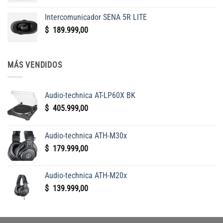
139.999,00.
124.999,00.
Intercomunicador SENA 5R LITE
$
189.999,00
MÁS VENDIDOS
Audio-technica AT-LP60X BK
$
405.999,00
Audio-technica ATH-M30x
$
179.999,00
Audio-technica ATH-M20x
$
139.999,00