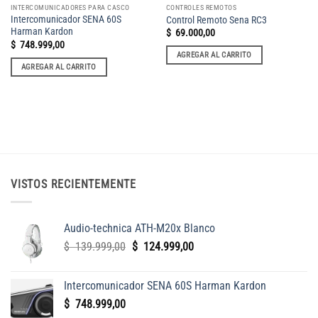
INTERCOMUNICADORES PARA CASCO
CONTROLES REMOTOS
Intercomunicador SENA 60S
Control Remoto Sena RC3
Harman Kardon
$
69.000,00
$
748.999,00
AGREGAR AL CARRITO
AGREGAR AL CARRITO
VISTOS RECIENTEMENTE
Audio-technica ATH-M20x Blanco
El
El
$
139.999,00
$
124.999,00
precio
precio
original
actual
Intercomunicador SENA 60S Harman Kardon
era:
es:
$
748.999,00
$
$