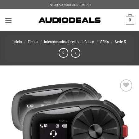
Saltar
INFO@AUDIODEALS.COM.AR
al
contenido
0
Inicio
/
Tienda
/
Intercomunicadores para Casco
/
SENA
/
Serie 5
Add to
wishlist