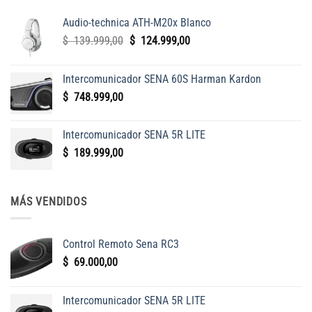
Audio-technica ATH-M20x Blanco
El
El
$
139.999,00
$
124.999,00
precio
precio
original
actual
Intercomunicador SENA 60S Harman Kardon
era:
es:
$
748.999,00
$
$
139.999,00.
124.999,00.
Intercomunicador SENA 5R LITE
$
189.999,00
MÁS VENDIDOS
Control Remoto Sena RC3
$
69.000,00
Intercomunicador SENA 5R LITE