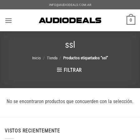
Saltar
INFO@AUDIODEALS.COM.AR
al
contenido
0
ssl
Inicio
/
Tienda
/
Productos etiquetados “ssl”
FILTRAR
No se encontraron productos que concuerden con la selección.
VISTOS RECIENTEMENTE