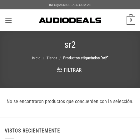
Saltar
INFO@AUDIODEALS.COM.AR
al
contenido
0
sr2
Inicio
/
Tienda
/
Productos etiquetados “sr2”
FILTRAR
No se encontraron productos que concuerden con la selección.
VISTOS RECIENTEMENTE