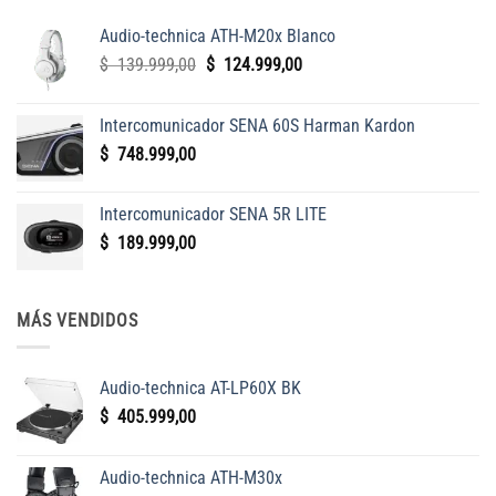
Audio-technica ATH-M20x Blanco
El
El
$
139.999,00
$
124.999,00
precio
precio
original
actual
Intercomunicador SENA 60S Harman Kardon
era:
es:
$
748.999,00
$
$
139.999,00.
124.999,00.
Intercomunicador SENA 5R LITE
$
189.999,00
MÁS VENDIDOS
Audio-technica AT-LP60X BK
$
405.999,00
Audio-technica ATH-M30x