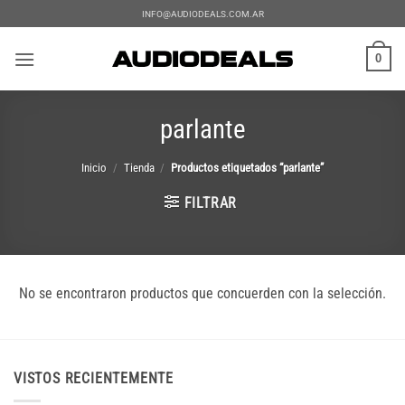
Saltar
INFO@AUDIODEALS.COM.AR
al
contenido
0
parlante
Inicio
/
Tienda
/
Productos etiquetados “parlante”
FILTRAR
No se encontraron productos que concuerden con la selección.
VISTOS RECIENTEMENTE