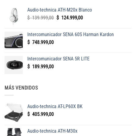
Audio-technica ATH-M20x Blanco
El
El
$
139.999,00
$
124.999,00
precio
precio
original
actual
Intercomunicador SENA 60S Harman Kardon
era:
es:
$
748.999,00
$
$
139.999,00.
124.999,00.
Intercomunicador SENA 5R LITE
$
189.999,00
MÁS VENDIDOS
Audio-technica AT-LP60X BK
$
405.999,00
Audio-technica ATH-M30x