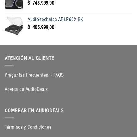
$
748.999,00
$
$
139.999,00.
124.999,00.
Audio-technica AT-LP60X BK
$
405.999,00
ATENCIÓN AL CLIENTE
Preguntas Frecuentes – FAQS
Acerca de AudioDeals
COMPRAR EN AUDIODEALS
Términos y Condiciones