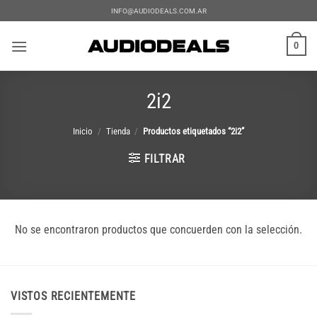
Saltar
INFO@AUDIODEALS.COM.AR
al
contenido
0
2i2
Inicio
/
Tienda
/
Productos etiquetados “2i2”
FILTRAR
No se encontraron productos que concuerden con la selección.
VISTOS RECIENTEMENTE