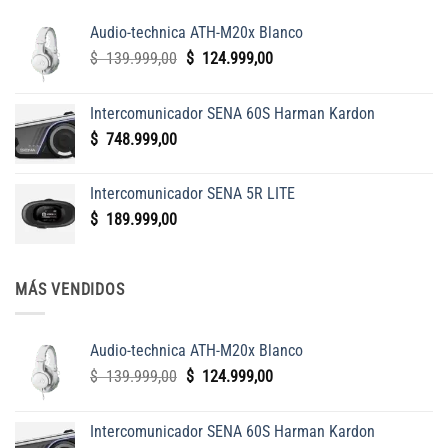
Audio-technica ATH-M20x Blanco
El
El
$
139.999,00
$
124.999,00
precio
precio
original
actual
Intercomunicador SENA 60S Harman Kardon
era:
es:
$
748.999,00
$
$
139.999,00.
124.999,00.
Intercomunicador SENA 5R LITE
$
189.999,00
MÁS VENDIDOS
Audio-technica ATH-M20x Blanco
El
El
$
139.999,00
$
124.999,00
precio
precio
original
actual
Intercomunicador SENA 60S Harman Kardon
era:
es: