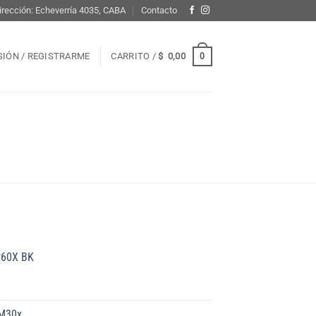
irección: Echeverría 4035, CABA
Contacto
0
ESIÓN / REGISTRARME
CARRITO /
$
0,00
P60X BK
-M30x