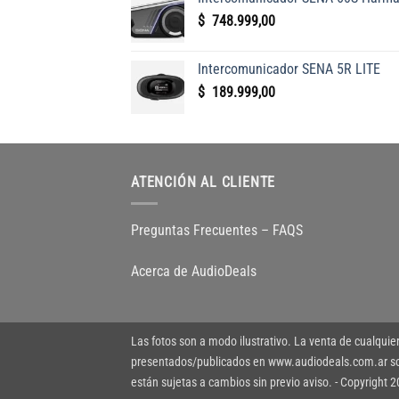
era:
es:
$
748.999,00
$
$
139.999,00.
124.99
Intercomunicador SENA 5R LITE
$
189.999,00
ATENCIÓN AL CLIENTE
Preguntas Frecuentes – FAQS
Acerca de AudioDeals
Las fotos son a modo ilustrativo. La venta de cualquier
presentados/publicados en www.audiodeals.com.ar son 
están sujetas a cambios sin previo aviso. - Copyright