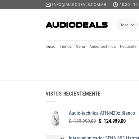
Saltar
INFO@AUDIODEALS.COM.AR
10:30 - 15
al
contenido
Inicio
Tienda
Sena
Audio-technica
Focusrite
VISTOS RECIENTEMENTE
Audio-technica ATH-M20x Blanco
El
El
$
139.999,00
$
124.999,00
precio
precio
original
actual
Intercomunicador SENA 60S Harm