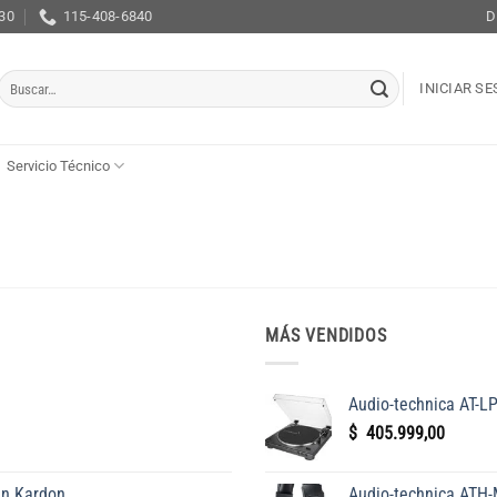
:30
115-408-6840
D
Buscar
INICIAR S
por:
Servicio Técnico
MÁS VENDIDOS
Audio-technica AT-L
$
405.999,00
an Kardon
Audio-technica ATH